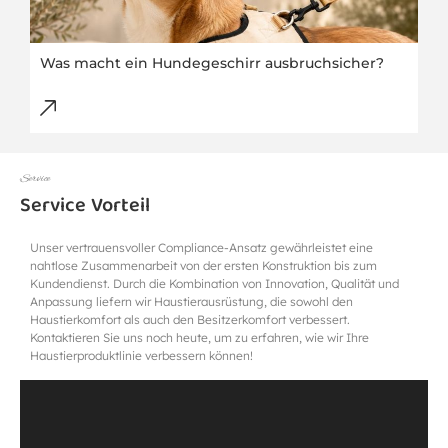
Was macht ein Hundegeschirr ausbruchsicher?
Service
Service Vorteil
Unser vertrauensvoller Compliance-Ansatz gewährleistet eine
nahtlose Zusammenarbeit von der ersten Konstruktion bis zum
Kundendienst. Durch die Kombination von Innovation, Qualität und
Anpassung liefern wir Haustierausrüstung, die sowohl den
Haustierkomfort als auch den Besitzerkomfort verbessert.
Kontaktieren Sie uns noch heute, um zu erfahren, wie wir Ihre
Haustierproduktlinie verbessern können!