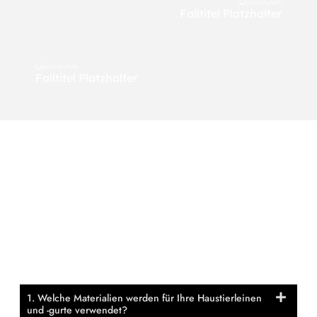
Qualitätsfälle
Falltitel Platzhalter
Qualitätsfälle
Falltitel Platzhalter
FAQ (häufig Gestellte Fragen)
FAQ (HÄUFIG GESTELLTE FRAGEN)
1. Welche Materialien werden für Ihre Haustierleinen
und -gurte verwendet?