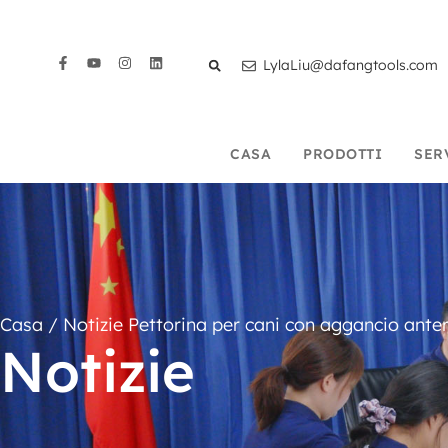
LylaLiu@dafangtools.com
CASA
PRODOTTI
SER
Casa
/
Notizie
Pettorina per cani con aggancio anteri
Notizie