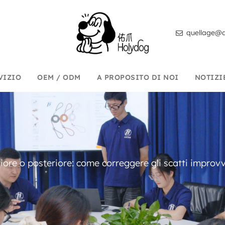
quellage@d
VIZIO
OEM / ODM
A PROPOSITO DI NOI
NOTIZI
ore o posteriore: come correggere gli scatti improvv