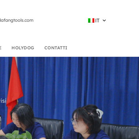
IT
afangtools.com
E
HOLYDOG
CONTATTI
isi