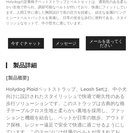
Holydogの定番格子ペットストラップとベルトセットは、通気性のある柔ら
かい生地で作られ、調節可能なベルトが付いており、快適にフィットしてい
ます。人間工学に適した胸部設計で首の圧力を回避し、頑丈な金属Dリング
とシートベルトバックルを装備し、日常の安全な歩行に便利である。スタイ
リッシュなセットで、中小型犬に適しています。
メールを送ってく
今すぐチャット
メッセージ
ださい
製品詳細
[製品概要]
Holydog Plaidペットストラップ、Leash Setは、中小犬
向けに設計されたスタイリッシュで快適で耐久性のある
歩行ソリューションです。このストラップは古典的な格
子テーブルクロス生地と柔らかい裏地を採用し、ファッ
ションと機能を結合し、ペットが日常の散歩、アウトド
ア探検、レジャー遠足で安全で快適に過ごせるようにし
ています。このスーツには付属のベルトが含まれてお