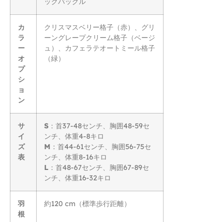
ックバックル
カ
クリスマスベリー格子（赤）、グリ
ラ
ーングレープクリーム格子（ベージ
ー
ュ）、カフェラテオートミール格子
オ
（緑）
プ
シ
ョ
ン
サ
S
：首37-48センチ、胸囲48-59セ
イ
ンチ、体重4-8キロ
ズ
M
：首44-61センチ、胸囲56-75セ
表
ンチ、体重8-16キロ
L
：首48-67センチ、胸囲67-89セ
ンチ、体重16-32キロ
羽
約120 cm（標準歩行距離）
根