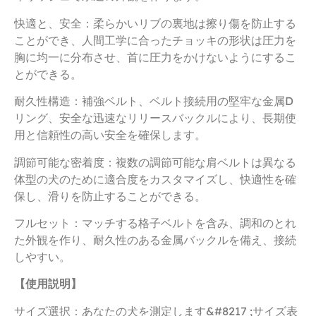
快適と、安全：柔らかいリブの裏地は擦り傷を防止する
ことができ、人間工学に合ったチョッキの形状は圧力を
胸に均一に分布させ、首に圧力をかけないようにするこ
とができる。
耐久性構造：補強ベルト、ベルト接続用の堅牢な金属D
リング、安全な迅速なリリースバックルにより、長期使
用と信頼性の高い安全を確保します。
調節可能な密着度：複数の調節可能な肩ベルトは異なる
体型の犬のために適合度をカスタマイズし、快適性を確
保し、滑りを防止することができる。
フルセット：マッチする格子ベルトを含み、調和のとれ
た外観を作り、耐久性のある金属バックルを備え、接続
しやすい。
【使用説明】
サイズ選択：あなたの犬を測定します&#8217 ;サイズ表