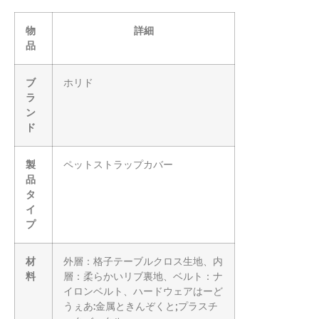
物
詳細
品
ブ
ホリド
ラ
ン
ド
製
ペットストラップカバー
品
タ
イ
プ
材
外層：格子テーブルクロス生地、内
料
層：柔らかいリブ裏地、ベルト：ナ
イロンベルト、ハードウェアはーど
うぇあ:金属ときんぞくと;プラスチ