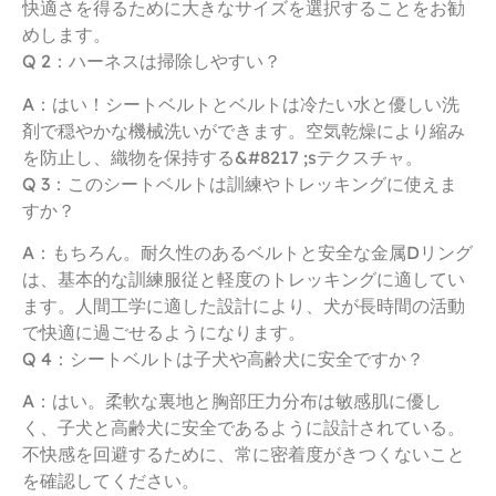
快適さを得るために大きなサイズを選択することをお勧
めします。
Q 2：ハーネスは掃除しやすい？
A：はい！シートベルトとベルトは冷たい水と優しい洗
剤で穏やかな機械洗いができます。空気乾燥により縮み
を防止し、織物を保持する&#8217 ;sテクスチャ。
Q 3：このシートベルトは訓練やトレッキングに使えま
すか？
A：もちろん。耐久性のあるベルトと安全な金属Dリング
は、基本的な訓練服従と軽度のトレッキングに適してい
ます。人間工学に適した設計により、犬が長時間の活動
で快適に過ごせるようになります。
Q 4：シートベルトは子犬や高齢犬に安全ですか？
A：はい。柔軟な裏地と胸部圧力分布は敏感肌に優し
く、子犬と高齢犬に安全であるように設計されている。
不快感を回避するために、常に密着度がきつくないこと
を確認してください。