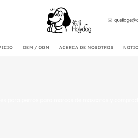
quellage@d
VICIO
OEM / ODM
ACERCA DE NOSOTROS
NOTI
es para perros para marcas de mascotas y comprad