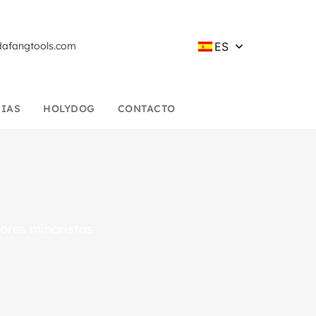
ES
afangtools.com
CIAS
HOLYDOG
CONTACTO
ores minoristas