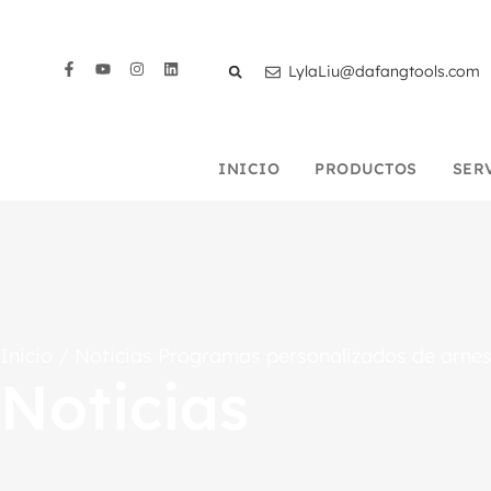
LylaLiu@dafangtools.com
INICIO
PRODUCTOS
SER
Inicio
/
Noticias
Programas personalizados de arnes
Noticias